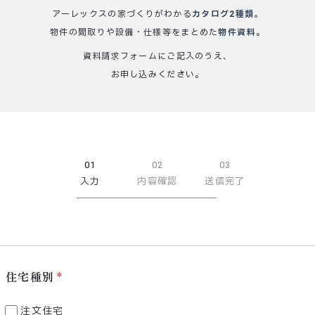
アーレックスの家づくりがわかる
カタログ2種類
。
物件の間取りや設備・仕様等をまとめた
物件資料
。
資料請求フォームにご記入のうえ、
お申し込みください。
01
02
03
入力
内容確認
送信完了
住宅種別
注文住宅