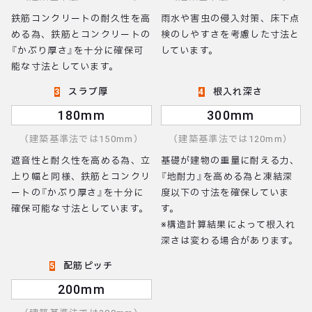
鉄筋コンクリートの耐久性を高
雨水や害虫の侵入対策、床下点
める為、鉄筋とコンクリートの
検のしやすさを考慮した寸法と
『かぶり厚さ』を十分に確保可
しています。
能な寸法としています。
スラブ厚
根入れ深さ
3
4
180mm
300mm
（建築基準法では150mm）
（建築基準法では120mm）
遮音性と耐久性を高める為、立
基礎が建物の重量に耐える力、
上り幅と同様、鉄筋とコンクリ
『地耐力』を高める為と凍結深
ートの『かぶり厚さ』を十分に
度以下の寸法を確保していま
確保可能な寸法としています。
す。
※構造計算結果によって根入れ
深さは変わる場合があります。
配筋ピッチ
5
200mm