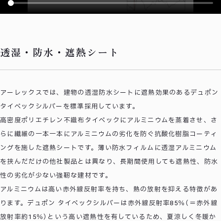
透湿・防水・遮熱シート
アーレックスでは、建物の透湿防水シートに遮熱効果のあるデュポン
タイベックシルバーを標準採用しています。
高密度ポリエチレン不織布タイベックにアルミニウムを蒸着させ、さ
らに繊維の一本一本にアルミニウムの劣化を防ぐ抗酸化樹脂コーティ
ングを施した遮熱シートです。薄い防水フィルムに透湿アルミニウム
を挟んだだけの他社製品とは異なり、長期間使用しても遮熱性、防水
性の劣化が少ない強靭な建材です。
アルミニウムは高い赤外線反射率を持ち、熱の放射を抑える特徴があ
ります。デュポン タイベックシルバーは赤外線反射率85％（＝赤外線
放射率約15％）という高い遮熱性を有しているため、夏涼しく冬暖か